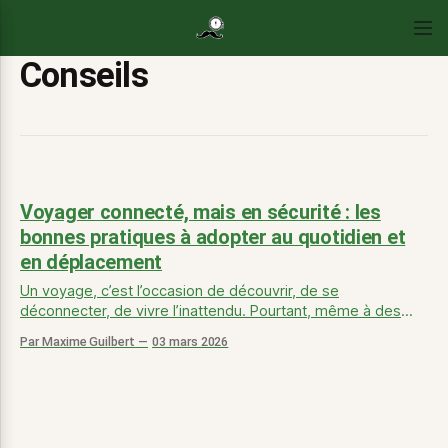
Conseils
Voyager connecté, mais en sécurité : les
bonnes pratiques à adopter au quotidien et
en déplacement
Un voyage, c’est l’occasion de découvrir, de se
déconnecter, de vivre l’inattendu. Pourtant, même à des
milliers de kilomètres de chez soi, une partie de nous reste
Par Maxime Guilbert
03 mars 2026
toujours connectée : notre smartphone. Véritable carnet de
route, GPS, portefeuille numérique et outil de
communication, il concentre aujourd’hui toutes