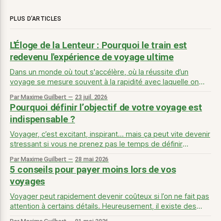
PLUS D'ARTICLES
L'Éloge de la Lenteur : Pourquoi le train est
redevenu l'expérience de voyage ultime
Dans un monde où tout s'accélère, où la réussite d’un
voyage se mesure souvent à la rapidité avec laquelle on
atteint sa destination, une révolution silencieuse s'opère sur
Par Maxime Guilbert
23 juil. 2026
les rails. Le voyage en train, longtemps perçu comme une
Pourquoi définir l’objectif de votre voyage est
alternative laborieuse à l'avion, regagne
indispensable ?
Voyager, c’est excitant, inspirant… mais ça peut vite devenir
stressant si vous ne prenez pas le temps de définir
clairement votre objectif avant de réserver un billet ou un
Par Maxime Guilbert
28 mai 2026
hébergement. Beaucoup de voyageurs partent avec des
5 conseils pour payer moins lors de vos
envies floues : « Je veux partir cet été » ou « Je veux voir la
voyages
mer
Voyager peut rapidement devenir coûteux si l’on ne fait pas
attention à certains détails. Heureusement, il existe des
astuces simples pour optimiser vos dépenses et profiter au